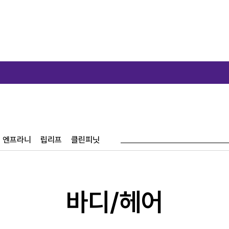
신규가입시
엔프라니
립리프
클린피닛
바디/헤어