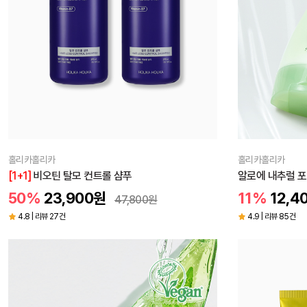
홀리카홀리카
홀리카홀리카
[1+1]
비오틴 탈모 컨트롤 샴푸
알로에 내추럴 포
50%
23,900
원
11%
12,4
47,800
원
4.8 | 리뷰 27건
4.9 | 리뷰 85건