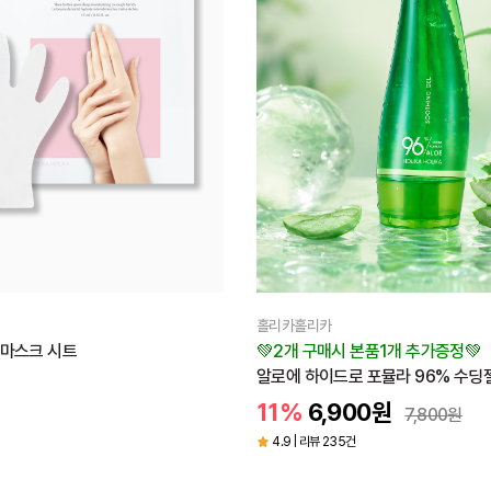
홀리카홀리카
 마스크 시트
💚2개 구매시 본품1개 추가증정💚
알로에 하이드로 포뮬라 96% 수딩젤
11%
6,900
원
7,800
원
4.9 | 리뷰 235건