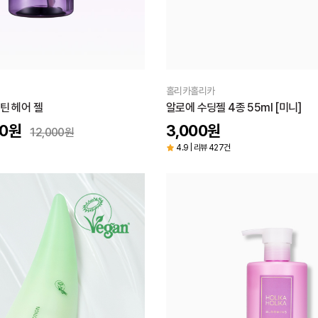
홀리카홀리카
틴 헤어 젤
알로에 수딩젤 4종 55ml [미니]
0
원
3,000
원
12,000
원
4.9 | 리뷰 427건