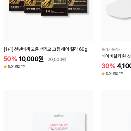
[1+1] 천년비책 고윤 생기모 크림 헤어 칼라 60g
홀리카홀리카
베이비실키 원 샷
50%
10,000
원
20,000
원
30%
4,10
5.0 | 리뷰 1건
3.0 | 리뷰 1건