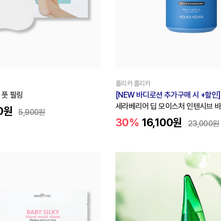
홀리카 홀리카
 풋 필링
[NEW 바디로션 추가구매 시 +할인]
세라베리어 딥 모이스처 인텐시브 
0
원
5,900
원
30%
16,100
원
23,000
원