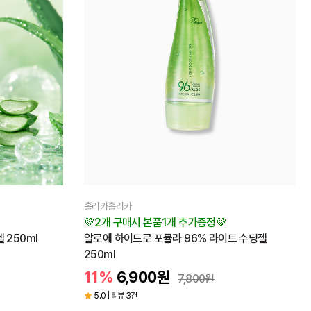
홀리카홀리카
💚2개 구매시 본품1개 추가증정💚
 250ml
알로에 하이드로 포뮬라 96% 라이트 수딩젤
250ml
11%
6,900
원
7,800
원
5.0 | 리뷰 3건