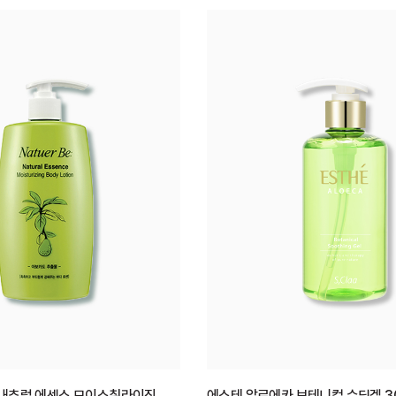
 비 내추럴 에센스 모이스춰라이징
에스테 알로에카 보테니컬 수딩겔 3