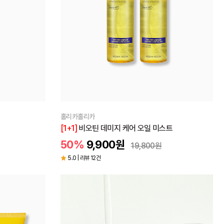
홀리카홀리카
[1+1]
비오틴 데미지 케어 오일 미스트
50%
9,900
원
19,800
원
5.0 | 리뷰 12건