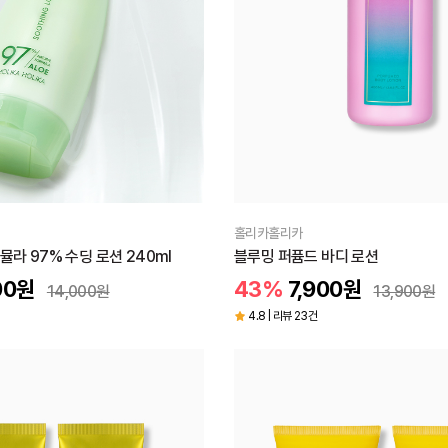
홀리카홀리카
뮬라 97% 수딩 로션 240ml
블루밍 퍼퓸드 바디 로션
00
원
43%
7,900
원
14,000
원
13,900
원
4.8 | 리뷰 23건