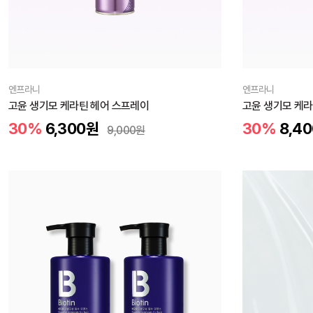
엔프라니
엔프라니
고윤 생기모 케라틴 헤어 스프레이
고윤 생기모 케라
30%
6,300
원
30%
8,40
9,000
원