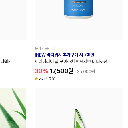
홀리카 홀리카
[NEW 바디워시 추가구매 시 +할인]
바디워시
세라베리어 딥 모이스처 인텐시브 바디로션
30%
17,500
원
25,000
원
5.0 | 리뷰 1건