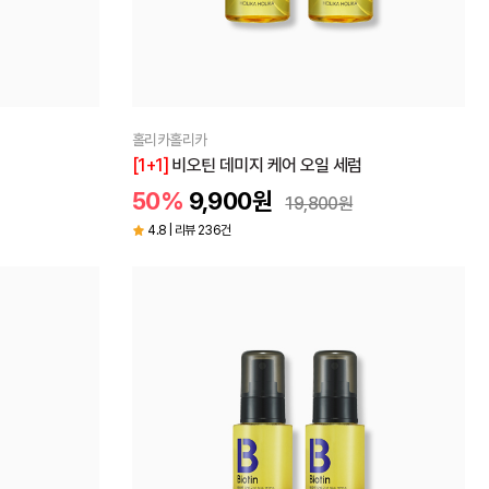
홀리카홀리카
[1+1]
비오틴 데미지 케어 오일 세럼
50%
9,900
원
19,800
원
4.8 | 리뷰 236건