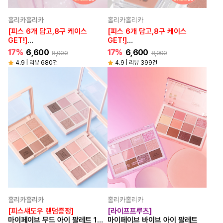
홀리카홀리카
홀리카홀리카
[피스 6개 담고,8구 케이스
[피스 6개 담고,8구 케이스
GET!]
GET!]
마이페이브 피스 빔
마이페이브 피스 글리츠
17%
6,600
17%
6,600
8,000
8,000
4.9 | 리뷰 680건
4.9 | 리뷰 399건
홀리카홀리카
홀리카홀리카
[피스섀도우 랜덤증정]
[라이프프루츠]
마이페이브 무드 아이 팔레트 16
마이페이브 바이브 아이 팔레트