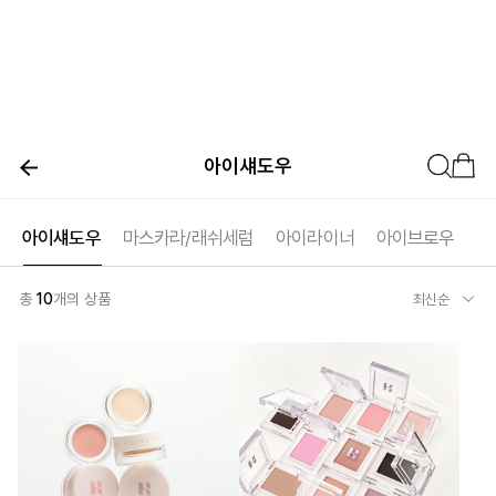
아이섀도우
아이섀도우
마스카라/래쉬세럼
아이라이너
아이브로우
총
10
개의 상품