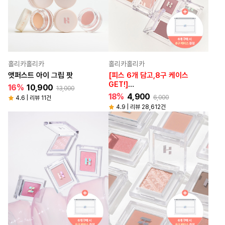
홀리카홀리카
홀리카홀리카
앳퍼스트 아이 그립 팟
[피스 6개 담고,8구 케이스
GET!]
16%
10,900
13,000
마이페이브 피스 아이섀도우/
18%
4,900
6,000
4.6 | 리뷰 11건
피스밤/젤테일[NEW]
4.9 | 리뷰 28,612건