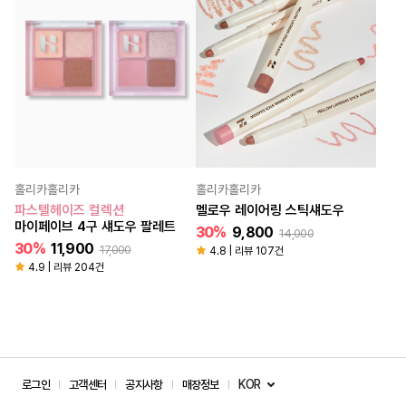
홀리카홀리카
홀리카홀리카
파스텔헤이즈 컬렉션
멜로우 레이어링 스틱섀도우
마이페이브 4구 섀도우 팔레트
30%
9,800
14,000
30%
11,900
17,000
4.8 | 리뷰 107건
4.9 | 리뷰 204건
KOR
로그인
고객센터
공지사항
매장정보