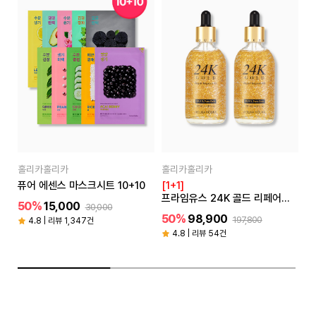
홀리카홀리카
홀리카홀리카
홀
퓨어 에센스 마스크시트 10+10
[1+1]
[
프라임유스 24K 골드 리페어
50%
15,000
5
30,000
앰플EX 100ml
50%
98,900
197,800
4.8 | 리뷰 1,347건
4.8 | 리뷰 54건