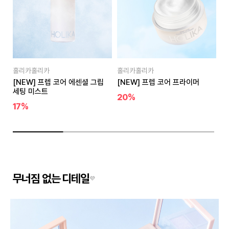
홀리카홀리카
홀리카홀리카
홀
[NEW] 프렙 코어 에센셜 그립
[NEW] 프렙 코어 프라이머
앳
세팅 미스트
20%
1
17%
무너짐 없는 디테일
💜