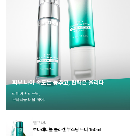
피부 나이 속도는 늦추고, 탄력은 올리다
리페어 + 리프팅,
보타티놀 더블 케어!
엔프라니
보타레티놀 콜라겐 부스팅 토너 150ml