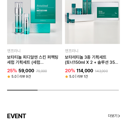
엔프라니
엔프라니
엔
러쉬
보타티놀 피디알엔 스킨 퍼펙팅
보타레티놀 3종 기획세트
[
세럼 기획세트 (세럼
(토너150ml X 2 + 솔루션 35ml
(
50ml+20ml)
+ 10ml + 크림50ml + 13ml)
+
25%
59,000
20%
114,000
2
79,000
143,000
6
5.0 | 리뷰 9건
5.0 | 리뷰 1건
EVENT
더보기