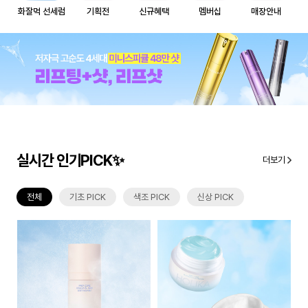
화잘먹 선세럼
기획전
신규혜택
멤버십
매장안내
실시간 인기PICK✨
더보기
전체
기초 PICK
색조 PICK
신상 PICK