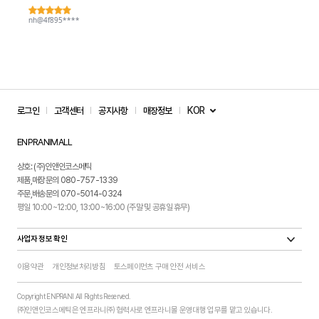
KOR
로그인
고객센터
공지사항
매장정보
ENPRANIMALL
상호: (주)인앤인코스메틱
제품,매장문의 080-757-1339
주문,배송문의 070-5014-0324
평일 10:00~12:00, 13:00~16:00 (주말 및 공휴일 휴무)
사업자 정보 확인
이용약관
개인정보처리방침
토스페이먼츠 구매 안전 서비스
Copyright ENPRANI All Rights Reserved.
㈜인앤인코스메틱은 엔프라니㈜ 협력사로 엔프라니몰 운영대행 업무를 맡고 있습니다.