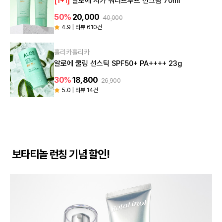
[1+1]
알로에 시카 워터프루프 선크림 70ml
50%
20,000
40,000
4.9 | 리뷰 610건
홀리카홀리카
알로에 쿨링 선스틱 SPF50+ PA++++ 23g
30%
18,800
26,900
5.0 | 리뷰 14건
보타티놀 런칭 기념 할인!