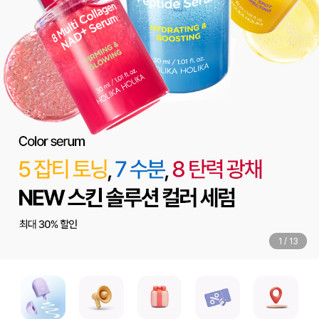
1
/
13