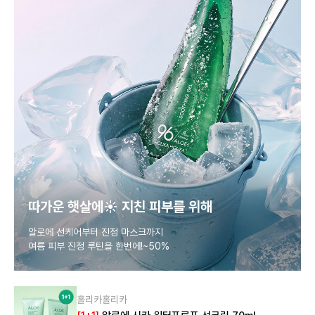
따가운 햇살에☀️ 지친 피부를 위해
알로에 선케어부터 진정 마스크까지
여름 피부 진정 루틴을 한번에!~50%
홀리카홀리카