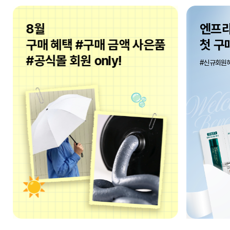
8월
엔프
구매 혜택 #구매 금액 사은품
첫 구
#공식몰 회원 only!
#신규회원혜