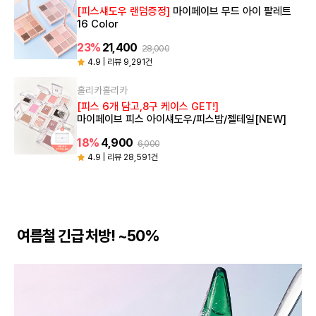
[피스섀도우 랜덤증정]
마이페이브 무드 아이 팔레트
16 Color
23%
21,400
28,000
4.9 | 리뷰 9,291건
홀리카홀리카
[피스 6개 담고,8구 케이스 GET!]
마이페이브 피스 아이섀도우/피스밤/젤테일[NEW]
18%
4,900
6,000
4.9 | 리뷰 28,591건
여름철 긴급 처방! ~50%