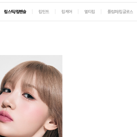
립스틱/립펜슬
립틴트
립케어
멀티립
플럼퍼/립글로스