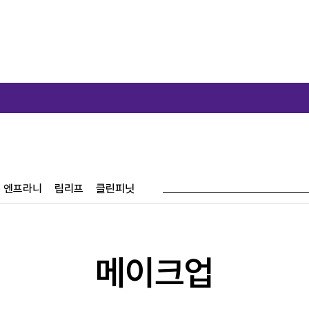
신
엔프라니
립리프
클린피닛
메이크업