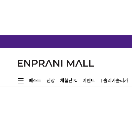
체험단📝
베스트
신상
이벤트
홀리카홀리카