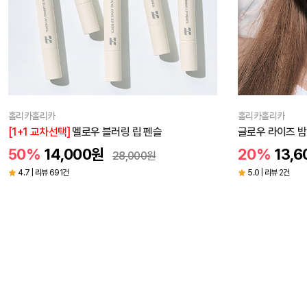
홀리카홀리카
홀리카홀리카
[1+1 교차선택]
멜로우 블러링 립 펜슬
글로우 라이즈 밤 1
50%
14,000
원
20%
13,6
28,000
원
4.7 | 리뷰 691건
5.0 | 리뷰 2건