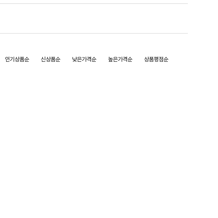
인기상품순
신상품순
낮은가격순
높은가격순
상품평점순