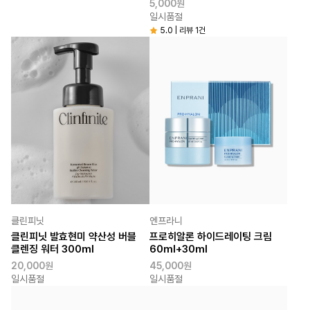
5,000원
모이스처라이징
일시품절
5.0 | 리뷰 1건
클린피닛
엔프라니
클린피닛 발효현미 약산성 버블
프로히알론 하이드레이팅 크림
클렌징 워터 300ml
60ml+30ml
20,000원
45,000원
일시품절
일시품절