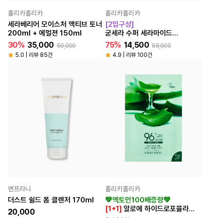
홀리카홀리카
홀리카홀리카
세라베리어 모이스처 액티브 토너
[2입구성]
200ml + 에멀젼 150ml
굳세라 수퍼 세라마이드
크림 인 세럼 (튜브형)
30%
35,000
75%
14,500
50,000
58,000
50ml+50ml
5.0 | 리뷰 85건
4.9 | 리뷰 100건
엔프라니
홀리카홀리카
더스트 쉴드 폼 클렌저 170ml
💚엑토인100배증량💚
[1+1]
알로에 하이드로포뮬라
20,000
96% 수딩젤 젤리마스크 프레쉬