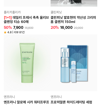
홀리카홀리카
클린피닛
[1+1]
데일리 프레시 촉촉 올리브
클린피닛 발효현미 약산성 크리미
클렌징 티슈 60매
폼 클렌저 150ml
50%
7,900
20%
16,000
15,800
20,000
4.8 | 리뷰 81건
엔프라니
엔프라니
엔프라니 알로에 시카 워터프루프
프로히알론 하이드레이팅 세럼