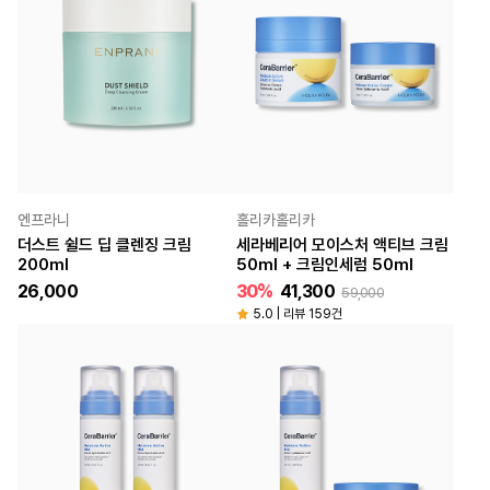
엔프라니
홀리카홀리카
더스트 쉴드 딥 클렌징 크림
세라베리어 모이스처 액티브 크림
200ml
50ml + 크림인세럼 50ml
26,000
30%
41,300
59,000
5.0 | 리뷰 159건