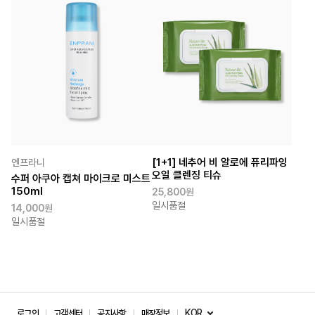
[1+1] 네추어 비 알로에 퓨리파잉
엔프라니
오일 클렌징 티슈
수퍼 아쿠아 캡쳐 마이크로 미스트
150ml
25,800원
일시품절
14,000원
일시품절
KOR
로그인
고객센터
공지사항
매장정보