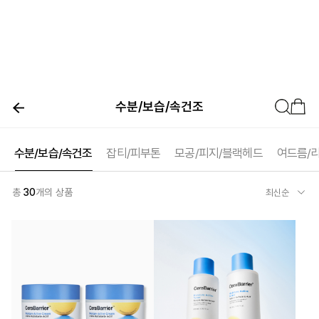
수분/보습/속건조
수분/보습/속건조
잡티/피부톤
모공/피지/블랙헤드
여드름/
총
30
개의 상품