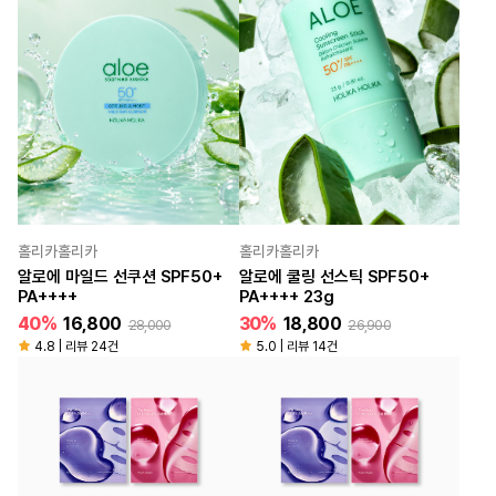
홀리카홀리카
홀리카홀리카
알로에 마일드 선쿠션 SPF50+
알로에 쿨링 선스틱 SPF50+
PA++++
PA++++ 23g
40%
16,800
30%
18,800
28,000
26,900
4.8 | 리뷰 24건
5.0 | 리뷰 14건