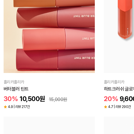
홀리카홀리카
홀리카홀리카
버터블러 틴트
하트크러쉬 글로
30%
10,500
원
20%
9,60
15,000
원
4.9 | 리뷰 217건
4.7 | 리뷰 290건