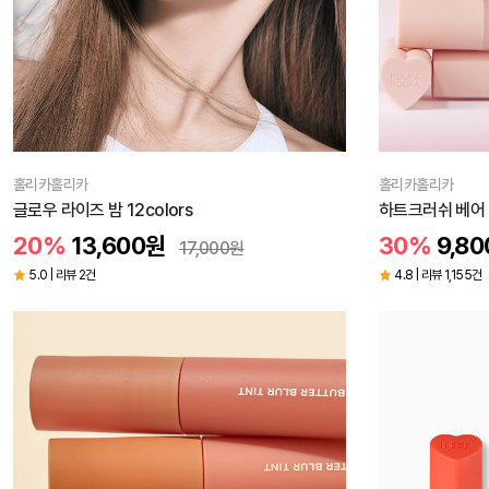
홀리카홀리카
홀리카홀리카
글로우 라이즈 밤 12colors
하트크러쉬 베어
20%
13,600
원
30%
9,80
17,000
원
5.0 | 리뷰 2건
4.8 | 리뷰 1,155건