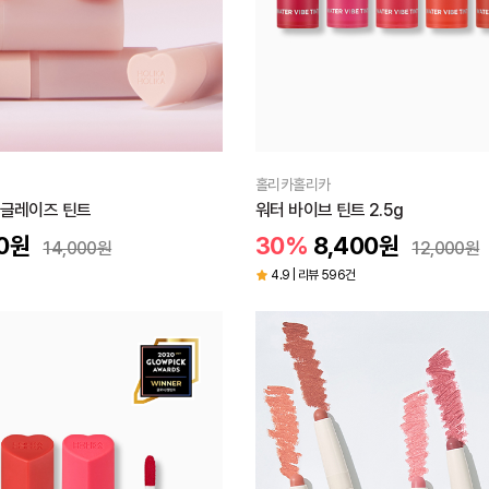
홀리카홀리카
 글레이즈 틴트
워터 바이브 틴트 2.5g
0
원
30%
8,400
원
14,000
원
12,000
원
4.9 | 리뷰 596건