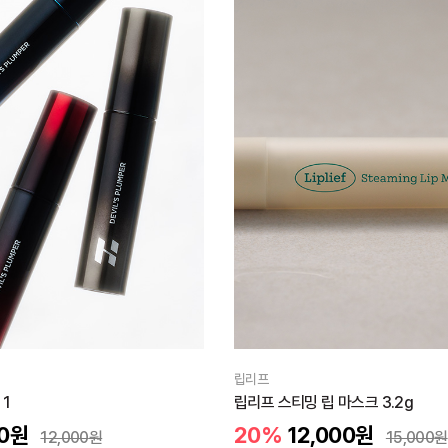
립리프
 1
립리프 스티밍 립 마스크 3.2g
0
원
20%
12,000
원
12,000
원
15,000
원