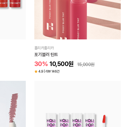
홀리카홀리카
포기블러 틴트
30%
10,500
원
15,000
원
4.9 | 리뷰 146건