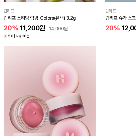
립리프
립리프
립리프 스티밍 립밤_Colors(유색) 3.2g
립리프 슈가 스크럽
20%
11,200
원
20%
12,0
14,000
원
5.0 | 리뷰 38건