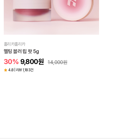
홀리카홀리카
멜팅 블러 립 팟 5g
30%
9,800
원
14,000
원
4.8 | 리뷰 1,183건