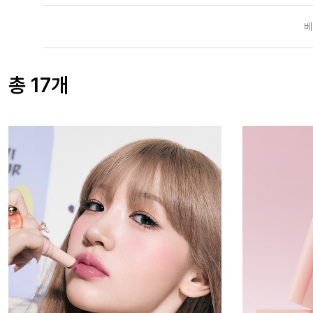
베
총 17개