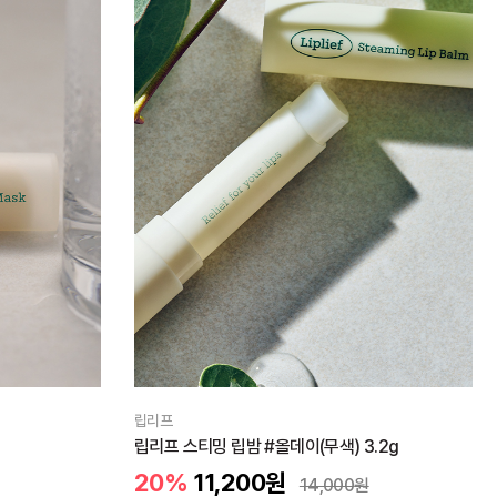
립리프
립리프 스티밍 립밤 #올데이(무색) 3.2g
20%
11,200
원
14,000
원