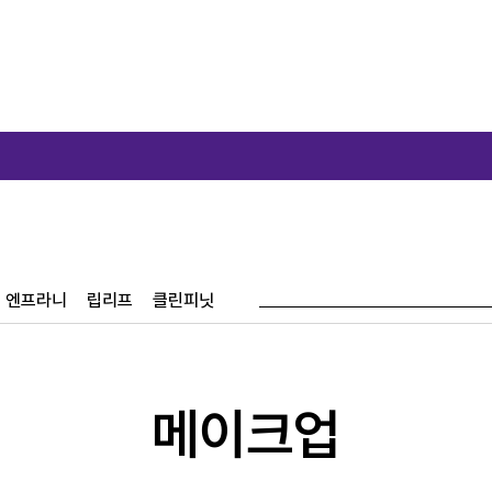
신규가입시 
엔프라니
립리프
클린피닛
메이크업