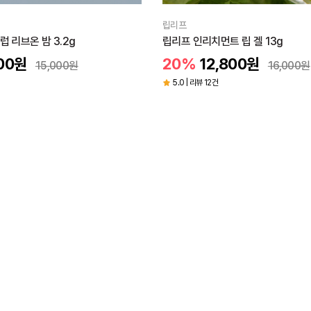
립리프
 리브온 밤 3.2g
립리프 인리치먼트 립 겔 13g
00
원
20%
12,800
원
15,000
원
16,000
원
5.0 | 리뷰 12건