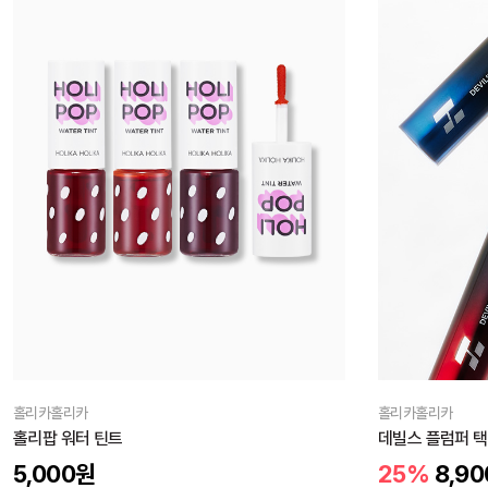
홀리카홀리카
홀리카홀리카
홀리팝 워터 틴트
데빌스 플럼퍼 택
5,000
원
25%
8,90