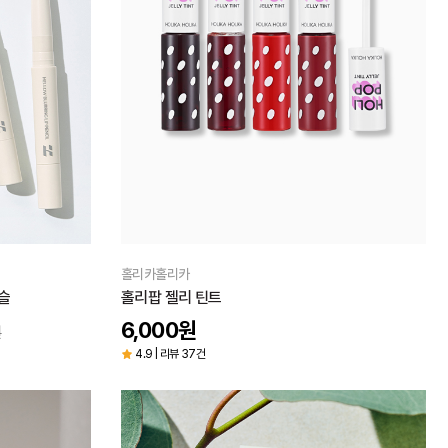
홀리카홀리카
슬
홀리팝 젤리 틴트
6,000
원
원
4.9 | 리뷰 37건