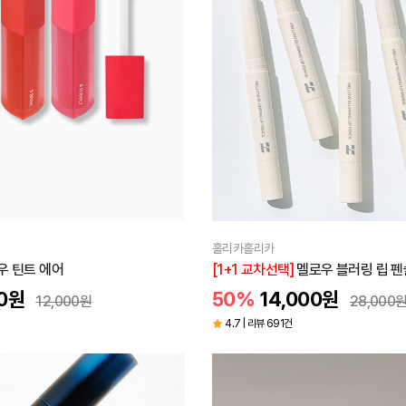
홀리카홀리카
우 틴트 에어
[1+1 교차선택]
멜로우 블러링 립 펜
0
원
50%
14,000
원
12,000
원
28,000
4.7 | 리뷰 691건