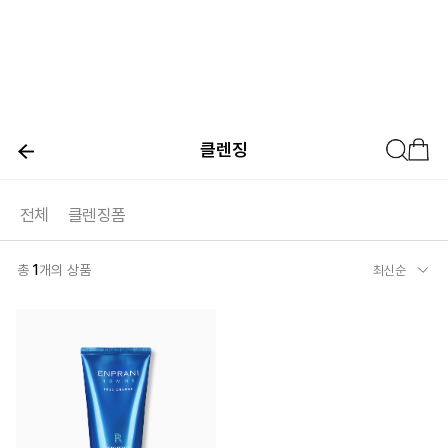
클렌징
전체
클렌징폼
총
1
개의 상품