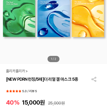
1
/
2
홀리카홀리카 >
[NEW PDRN 런칭/5매]더 리얼 겔 마스크 5종
5.0 / 리뷰 5
40%
15,000원
25,000원