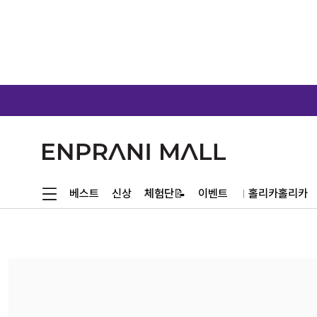
체험단📝
베스트
신상
이벤트
홀리카홀리카