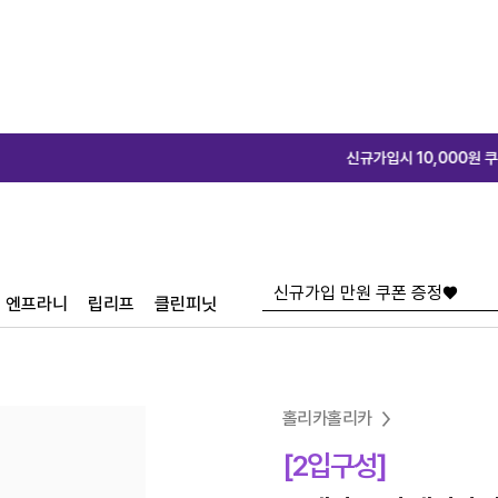
신규가입시 10,000원 쿠폰 증정♥
신규
엔프라니
립리프
클린피닛
홀리카홀리카
[2입구성]