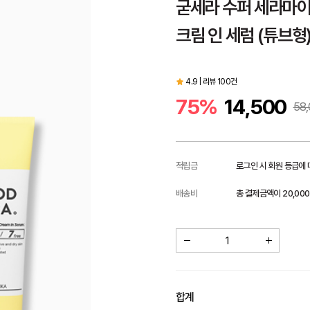
굳세라 수퍼 세라마
크림 인 세럼 (튜브형)
4.9 | 리뷰 100건
75%
14,500
58,
적립금
로그인 시 회원 등급에
배송비
총 결제금액이 20,00
합계