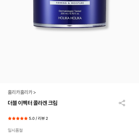
홀리카홀리카 >
더블 이펙터 콜라겐 크림
5.0 / 리뷰 2
일시품절