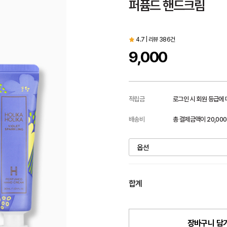
퍼퓸드 핸드크림
4.7 | 리뷰 386건
9,000
적립금
로그인 시 회원 등급에
배송비
총 결제금액이 20,00
합계
장바구니 담