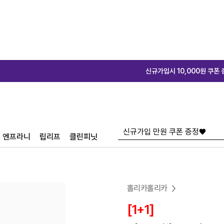
신규가입시 10,000원 쿠폰 증정♥
신규가입
엔프라니
립리프
클린피닛
홀리카홀리카
[1+1]