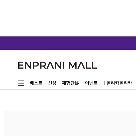
체험단📝
베스트
신상
이벤트
홀리카홀리카