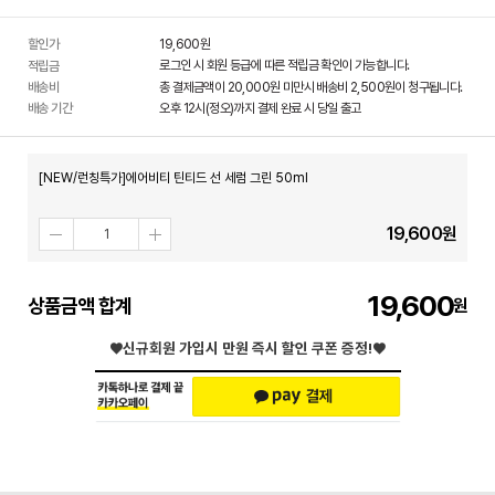
할인가
19,600
원
로그인 시 회원 등급에 따른 적립금 확인이 가능합니다.
적립금
배송비
총 결제금액이 20,000원 미만시 배송비 2,500원이 청구됩니다.
배송 기간
오후 12시(정오)까지 결제 완료 시 당일 출고
[NEW/런칭특가]에어비티 틴티드 선 세럼 그린 50ml
19,600
원
19,600
상품금액 합계
♥신규회원 가입시
만원 즉시 할인 쿠폰 증정!♥