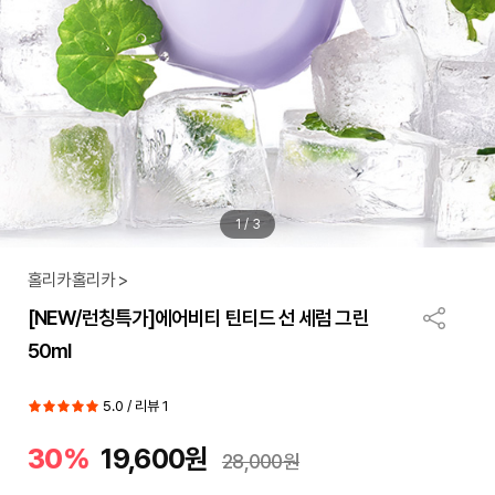
1
/
3
홀리카홀리카 >
[NEW/런칭특가]에어비티 틴티드 선 세럼 그린
50ml
5.0 / 리뷰 1
30%
19,600원
28,000원