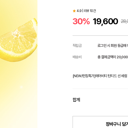
4.9 | 리뷰 10건
30%
19,600
28,
적립금
로그인 시 회원 등급에
배송비
총 결제금액이 20,00
[NEW/런칭특가]에어비티 틴티드 선 세럼 
합계
장바구니 담