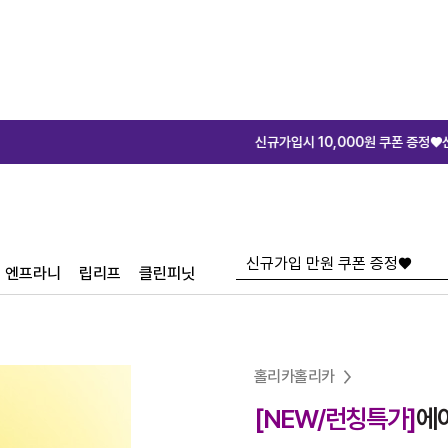
신규가입시 10,000원 쿠폰 증정♥
신규가입시 10,
엔프라니
립리프
클린피닛
홀리카홀리카
[NEW/런칭특가]
에어