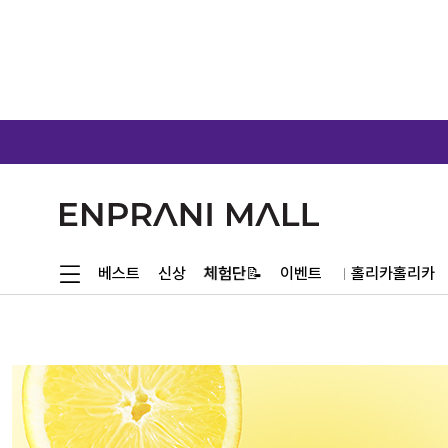
체험단📝
베스트
신상
이벤트
홀리카홀리카