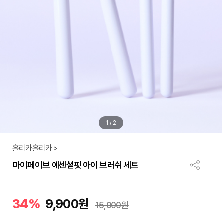
1
/
2
홀리카홀리카 >
마이페이브 에센셜핏 아이 브러쉬 세트
34%
9,900원
15,000원