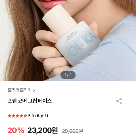
1
/
3
홀리카홀리카 >
프렙 코어 그립 베이스
5.0 / 리뷰 11
20%
23,200원
29,000원