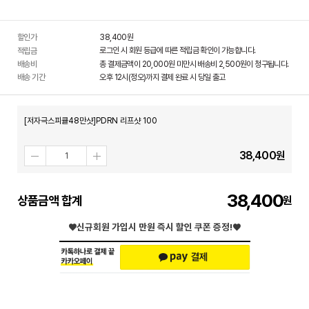
할인가
38,400
원
로그인 시 회원 등급에 따른 적립금 확인이 가능합니다.
적립금
배송비
총 결제금액이 20,000원 미만시 배송비 2,500원이 청구됩니다.
배송 기간
오후 12시(정오)까지 결제 완료 시 당일 출고
[저자극스피큘48만샷]PDRN 리프샷 100
38,400
원
38,400
상품금액 합계
♥신규회원 가입시
만원 즉시 할인 쿠폰 증정!♥