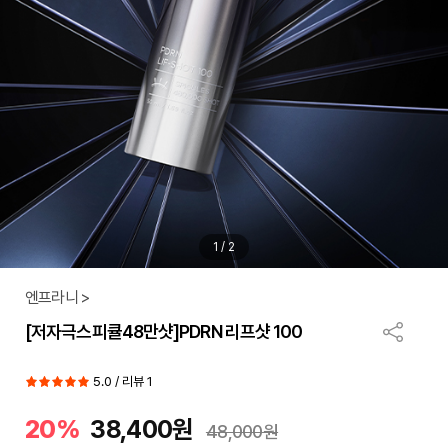
1
/
2
엔프라니 >
[저자극스피큘48만샷]PDRN 리프샷 100
5.0 / 리뷰 1
20%
38,400원
48,000원