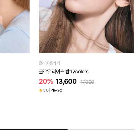
홀리카홀리카
[피스 6개 담고,8구 케이스 GET!]
마이페이브 피스 빔
17%
6,600
8,000
4.9 | 리뷰 678건