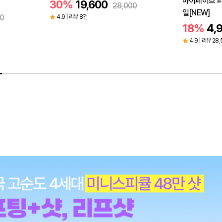
마이페이브 피스 아이섀도우/피스밤/젤테
마이페이브 피
0
일[NEW]
17%
6,
18%
4,900
6,000
4.9 | 리뷰 67
4.9 | 리뷰 28,591건