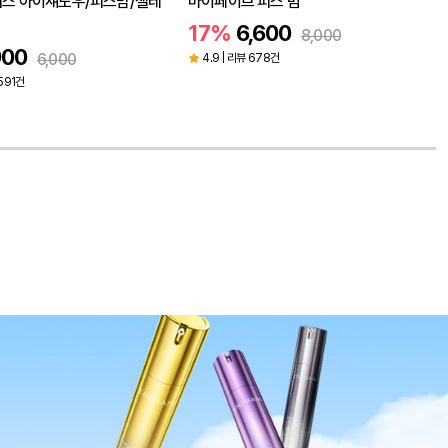
스 빔
마이페이브 피스 컨실러
600
17%
6,600
8,000
8,000
8건
5.0 | 리뷰 65건