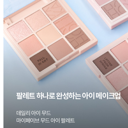
홀리카홀리카
홀리카홀리카
[피스 6개 담고,8구 케이스 GET!]
프렙 코어 그립 
마이페이브 피스 컨실러
20%
23,2
17%
6,600
8,000
5.0 | 리뷰 11건
5.0 | 리뷰 65건
팔레트 하나로 완성하는 아이 메이크업
데일리 아이 무드
마이페이브 무드 아이 팔레트