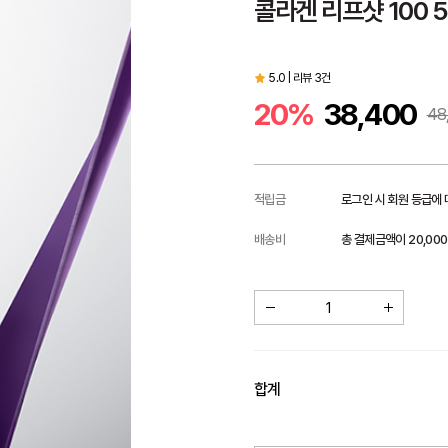
콜라겐 리프샷 100 5
5.0 | 리뷰 3건
20%
38,400
48
적립금
로그인 시 회원 등급에
배송비
총 결제금액이 20,00
합계