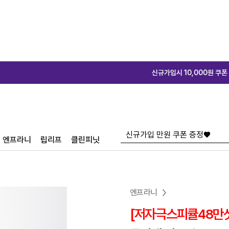
신규가입시 10,000원 쿠폰 증정♥
신규가입
엔프라니
립리프
클린피닛
엔프라니
[저자극스피큘48만