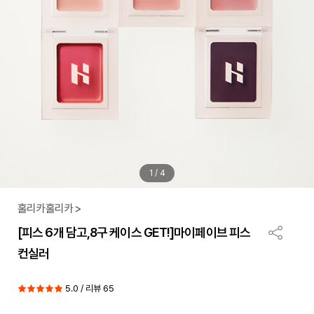
1
/
4
홀리카홀리카 >
[피스 6개 담고,8구 케이스 GET!]마이페이브 피스
컨실러
5.0 / 리뷰 65