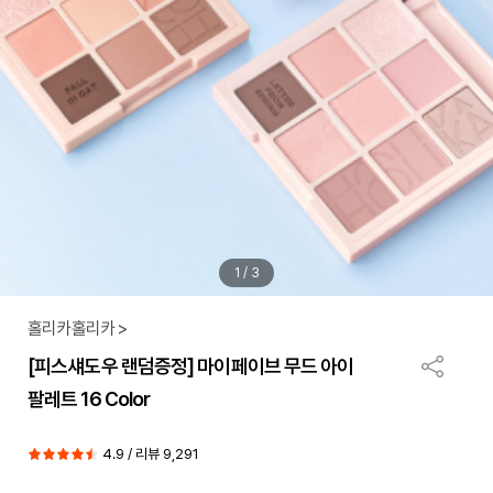
1
/
3
홀리카홀리카 >
[피스섀도우 랜덤증정] 마이페이브 무드 아이
팔레트 16 Color
4.9 / 리뷰 9,291