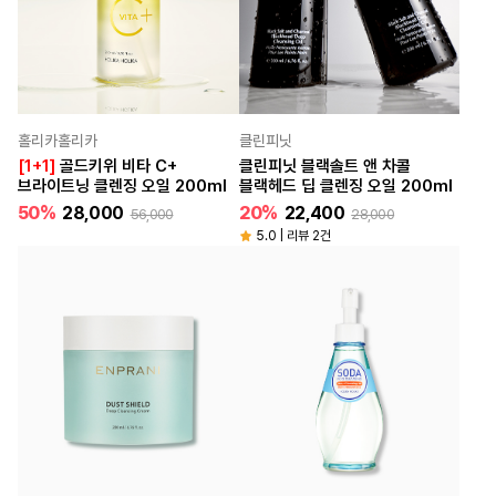
홀리카홀리카
클린피닛
[1+1]
골드키위 비타 C+
클린피닛 블랙솔트 앤 차콜
브라이트닝 클렌징 오일 200ml
블랙헤드 딥 클렌징 오일 200ml
50%
28,000
20%
22,400
56,000
28,000
5.0 | 리뷰 2건