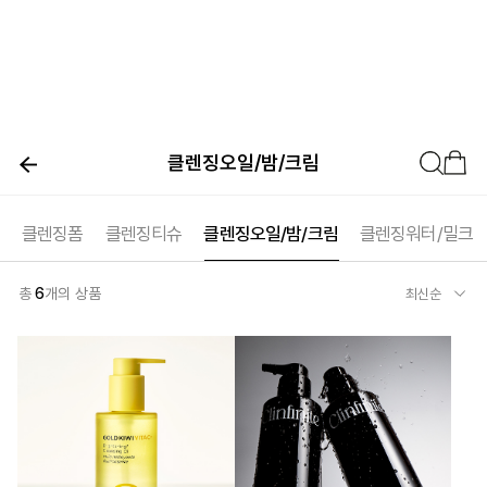
클렌징오일/밤/크림
클렌징폼
클렌징티슈
클렌징오일/밤/크림
클렌징워터/밀크
총
6
개의 상품