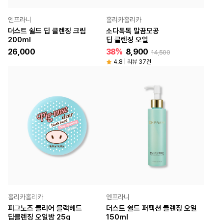
엔프라니
홀리카홀리카
더스트 쉴드 딥 클렌징 크림
소다톡톡 말끔모공
200ml
딥 클렌징 오일
26,000
38%
8,900
14,500
4.8 | 리뷰 37건
홀리카홀리카
엔프라니
피그노즈 클리어 블랙헤드
더스트 쉴드 퍼펙션 클렌징 오일
딥클렌징 오일밤 25g
150ml