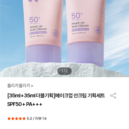
1
/
2
홀리카홀리카 >
[35ml+35ml 더블기획]메이크업 선크림 기획세트
SPF50+ PA+++
5.0 / 리뷰 14