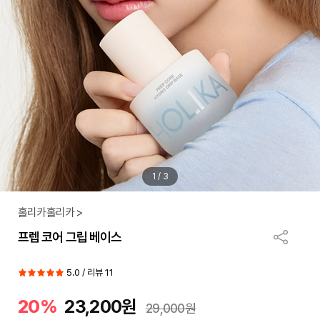
1
/
3
홀리카홀리카 >
프렙 코어 그립 베이스
5.0 / 리뷰 11
20%
23,200원
29,000원