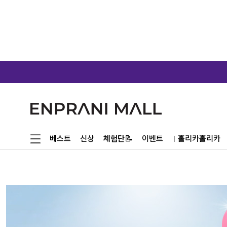
체험단📝
베스트
신상
이벤트
홀리카홀리카