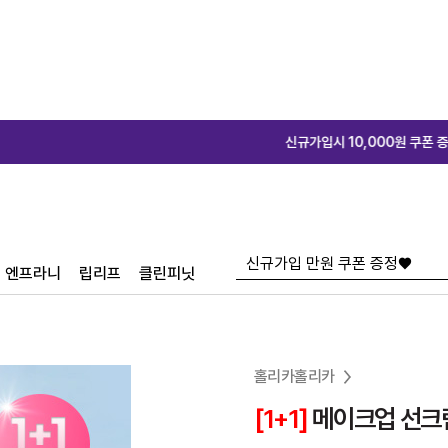
신규가입시 10,000원 쿠폰 증정♥
신규가입시 1
엔프라니
립리프
클린피닛
홀리카홀리카
[1+1]
메이크업 선크림 