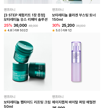
엔프라니
엔프라니
[3 STEP 체험키트 1장 증정]
보타레티놀 콜라겐 부스팅 토너
보타레티놀 유스 리페어 솔루션
150ml
25%
36,000
30%
25,200
48,000
36,000
4.8 | 리뷰 502건
5.0 | 리뷰 1건
엔프라니
엔프라니
보타레티놀 펩타이드 리프팅 크림
에이지캡쳐 바이탈 퍼밍 에멀젼
50ml