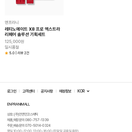
엔프라니
레티노에이트 X8 프로 엑스트라
리페어 솔루션 기획세트
125,000원
일시품절
5.0 | 리뷰 2건
KOR
로그인
고객센터
공지사항
매장정보
ENPRANIMALL
상호: (주)인앤인코스메틱
제품,매장문의 080-757-1339
주문,배송문의 070-5014-0324
평일 10:00~12:00, 13:00~16:00 (주말 및 공휴일 휴무)