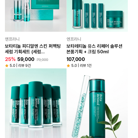
엔프라니
엔프라니
보타티놀 피디알엔 스킨 퍼펙팅
보타레티놀 유스 리페어 솔루션
세럼 기획세트 (세럼
본품기획 + 크림 50ml
50ml+20ml)
25%
59,000
107,000
79,000
5.0 | 리뷰 9건
5.0 | 리뷰 1건