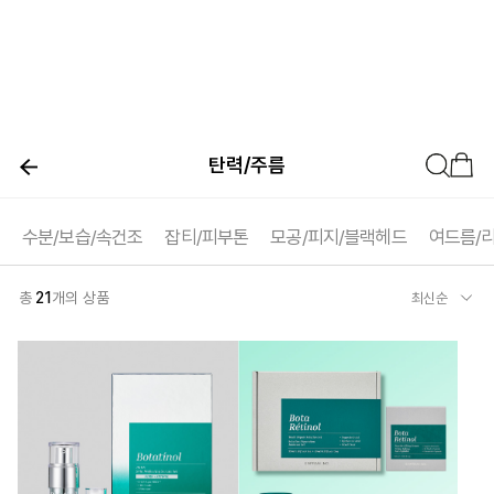
탄력/주름
수분/보습/속건조
잡티/피부톤
모공/피지/블랙헤드
여드름/
총
21
개의 상품