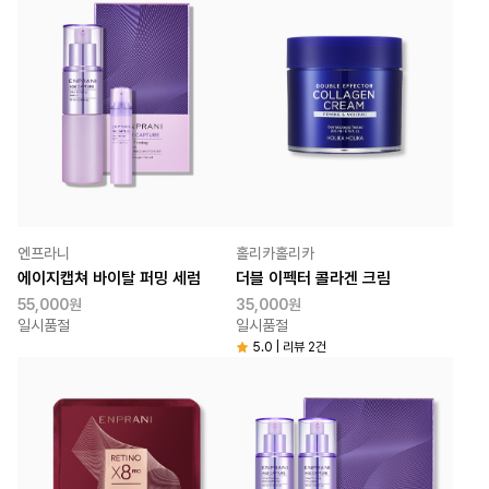
엔프라니
홀리카홀리카
에이지캡쳐 바이탈 퍼밍 세럼
더블 이펙터 콜라겐 크림
55,000원
35,000원
일시품절
일시품절
5.0 | 리뷰 2건