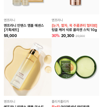
엔프라니
엔프라니
엔프라니 인텐스 앰플 에센스
[눈가, 팔자, 목 주름관리 멀티밤]
[기획세트]
링클 케어 석류 콜라겐 스틱 10g
55,000
30%
20,300
29,000
엔프라니
홀리카홀리카