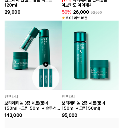
엔프라니 인텐스 앰플 미스트
[1+1]
아이페셔널 안티링클
120ml
아보카도 아이패치
29,000
50%
26,000
52,000
5.0 | 리뷰 16건
엔프라니
엔프라니
보타레티놀 3종 세트(토너
보타레티놀 2종 세트(토너
150ml +크림 50ml + 솔루션
150ml + 크림 50ml)
35ml+10mlx3)
143,000
95,000